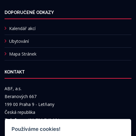
DOPORUČENÉ ODKAZY
Kalendář akcí
Ubytování
Mapa Stránek
KONTAKT
ABF, a.s.
Beranových 667
199 00 Praha 9 - Letňany
Česká republika
Telefon:
+420 736 743 981
Email:
info@abf.cz
Používáme cookies!
IČ:
63080575