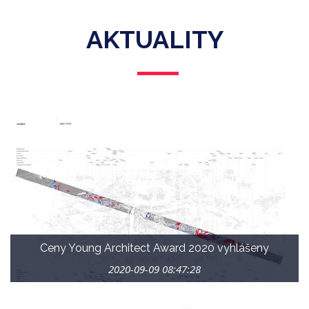
AKTUALITY
Ceny Young Architect Award 2020 vyhlášeny
2020-09-09 08:47:28
Nejlepší práce 12. ročníku soutěže studentů a architektů do