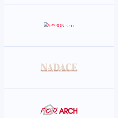
Šmeral
Vybrané území o rozloze cca 13,1 ha se nachází v městské
části Brno-Střed v katastrálním území Trnitá, lokalita byla
historicky součástí tzv. Posvitavské zóny a v současné
době je využívána jako areál slévárny a strojírny Šmeral.
Řešená část je vymezena řekou Svitavou, ulicí Křenová,
železnicí a dvěma bývalými ulicemi – Wannieckova
směrem z Křenové na sever a Klazarova od Podnásepní
na jih. Území má vysoký potenciál díky protékající řece a
velmi dobré dostupnosti do centra města. Nová zástavba
by měla využít silné stránky této lokality (řeka, nábřeží) a
evokovat zelenou část města, která využívá principy
udržitelné výstavby jako je modrozelená infastruktura
apod., zároveň respektuje okolní kontext zástavby
(výšková hladina, uliční čára, měřítko, charakter).
Zásadním přínosem návrhu by měla být ukázka jakým
způsobem zahustit městkou zástavbu s ohledem na