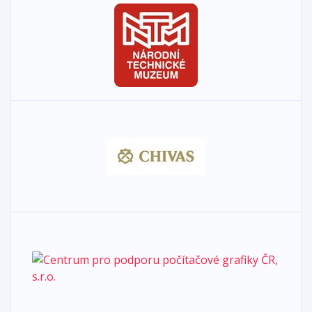
stalo lákavým místem k životu a současně bylo pro město
ekologicky a ekonomicky udržitelným územím.
Brno