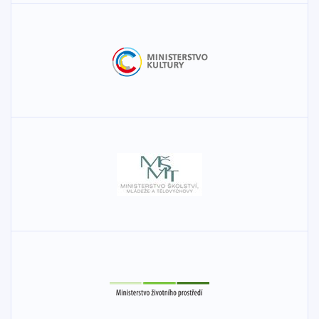
Řešená lokalita o rozloze cca 4,9 ha se nachází v městské
části Brno-Královo Pole v katastrálním území Sadová
přibližně 3 km severně od historického jádra města. Území
je vymezeno areálem domova pro seniory, ulicí Zaječí
hora, údolím Zaječího potoka a zahrádkářskou kolonií.
Území je mírně svažité k jihu a nabízí jedinečné výhledy na
panorama města Brna, v budoucnu bude Sadová
propojená se sousední části Lesná přes údolí Zaječího
potoka. Jedná se o volné městské pozemky, na kterých by
měla v budoucnu umístěna zástavba pro bydlení citlivě
zasazená do přírodního rámce s lokálním centrem (MŠ. ZŠ,
služby, park aj.). Záměrem je, aby nová struktura nadále
evokovala zelenou část města, která je však urbanizovaná
a využívá principy udržitelné výstavby jako je modrozelená
infastruktura apod. Zásadním přínosem návrhu by měla být
ukázka jakým způsobem zahustit městskou zástavbu
s ohledem na udržitelný rozvoj a klimatické změny.