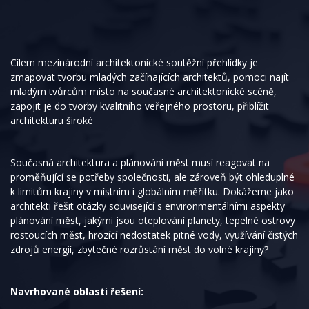
Cílem mezinárodní architektonické soutěžní přehlídky je
zmapovat tvorbu mladých začínajících architektů, pomoci najít
mladým tvůrcům místo na současné architektonické scéně,
zapojit je do tvorby kvalitního veřejného prostoru, přiblížit
architekturu široké
Současná architektura a plánování měst musí reagovat na
proměňující se potřeby společnosti, ale zároveň být ohleduplné
k limitům krajiny v místním i globálním měřítku. Dokážeme jako
architekti řešit otázky související s environmentálními aspekty
plánování měst, jakými jsou oteplování planety, tepelné ostrovy
rostoucích měst, hrozící nedostatek pitné vody, využívání čistých
zdrojů energií, zbytečné rozrůstání měst do volné krajiny?
Navrhované oblasti řešení: