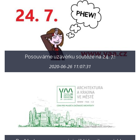
33 let byly oceněny 8. září 2020 v Centru architektury a
městského plánování CAMP. Letos porota poslala do finále
11 prací, které nejlépe zpracovaly téma Architektura a
krajina ve městě.
Všechny projekty budou tradičně
vystaveny v rámci veletrhu FOR ARCH od 22. – 26. září v PVA
EXPO PRAHA v Letňanech.
Posouváme uzávěrku soutěže na 24. 7.!
2020-06-26 11:07:31
Celý svět se na chvíli zpomalil, ale teď už se vše vrací do svého
tempa. Rozhodli jsme se vám udělat radost a dnešní uzávěrku
ještě posunout! Využijte "čas navíc" a zaměřte se na téma, které
je stále více aktuální - Architektura a krajina ve městě.