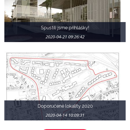
FOR ARCH. Ceremoniál s vyhlášením výsledků proběhne 8.
9. 2020 v Centru architektury a městského plánování CAMP
v Praze.
Spustili jsme přihlášky!
2020-04-21 09:26:42
Příhláška k vyplnění ->
zde
Hlavička soutěžního panelu ->
zde
Vzor soutěžního panelu ->
zde
Ukázka vítězného panelu z roku 2019 ->
zde
Vaše obrazové a textové materiály můžete zaslat i přes
úschovnu na e-mail zajickova@abf.cz
Doporučené lokality 2020
2020-04-14 10:09:31
Praha