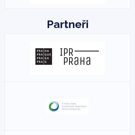
přežívat i dalším živočichům, zvířatům, ptactvu a hmyzu,
které v důsledku vede k dalšímu posílení a odolnosti
krajiny ve městě. Řešením je vytváření a posilování
Partneři
celoměstského systému zelené infrastruktury, která umožn,
aby krajina ve městě fungovala jako jeden celek ve
vzájemné provázanosti a udržitelnosti. Pro člověka pak
v rámci zelené infrastruktury vznikají koridory umožňující
bezpečný a komfortní pohyb městem.
Nabízí se také uvažovat nad celou řadou „chytrých“ řešení,
z nichž většina vede k větší energetické soběstačnosti
obytného území. Zahraniční studie v posledních letech
prokazují, že menší soubory staveb jsou z hlediska
energetické soběstačnosti efektivnější (domy mezi sebou
redistribuují přebytky a nedostatky energie vyrobené přímo
v lokalitě).
Ze sídliště se pochopitelně nemůže stát divoká příroda.
Nejzávažnějším úkolem je proto skloubit vše výše zmíněné
s funkčními a provozními systémy města, tak aby se sídliště