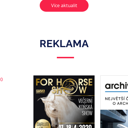
Více aktualit
Revitalizace sídliště Lehovec
Stav
Sídliště Lehovec trpí problémy typickými pro ostatní
urbanistické struktury obdobného charakteru. Nevýhodami
REKLAMA
jsou malý podíl pracovních příležitostí a služeb, nedostatek
parkovacích míst, živelné parkování na ulici u křižovatek a
přechodů pro chodce, kde zhoršuje rozhledové úhly a
omezuje průjezdnost např. pro hasičská vozidla,
nekoncepčně udržovaná zeleň atd.
Sídliště vznikalo v 70. a 80. letech 20. století podle projektu
architekta Ivana Hnízdila s kolektivem. Od roku 1976 je
k němu přivedena tramvajová trať. Severní části, která
vznikla později než jižní, byla tvořena pod vlivem
postmoderních tendencí. Zástavba zde vytváří strukturu
blížící se blokové a v přízemí byly realizovány otevřené
plochy parteru. Na podobu severní části sídliště měly vliv